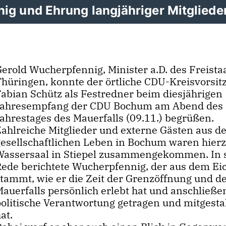
ig und Ehrung langjähriger Mitgliede
Gerold Wucherpfennig, Minister a.D. des Freista
Thüringen, konnte der örtliche CDU-Kreisvorsit
Fabian Schütz als Festredner beim diesjährigen
Jahresempfang der CDU Bochum am Abend des 
Jahrestages des Mauerfalls (09.11.) begrüßen.
Zahlreiche Mitglieder und externe Gästen aus 
gesellschaftlichen Leben in Bochum waren hier
Wassersaal in Stiepel zusammengekommen. In 
Rede berichtete Wucherpfennig, der aus dem Ei
stammt, wie er die Zeit der Grenzöffnung und d
Mauerfalls persönlich erlebt hat und anschließe
politische Verantwortung getragen und mitgesta
at.