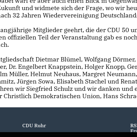
Dabei warf er aber auch einen Blick in Gegenwa
Zukunft und widmete sich der Frage, wo wir heu
nach 32 Jahren Wiedervereinigung Deutschland
angjährige Mitglieder geehrt, die der CDU 50 u
 offiziellen Teil der Veranstaltung gab es noc
ch.
tgliedschaft Dietmar Blümel, Wolfgang Dörmer,
er, Dr. Engelbert Knappstein, Holger Knopp, Ge
elm Müller, Helmut Neuhaus, Margret Neumann
hmitz, Jürgen Sowa, Elisabeth Stachel und Rena
ehren wir Siegfried Schulz und wir danken und 
er Christlich Demokratischen Union, Hans Schra
CDU Ruhr
RS
Fr