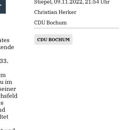
Stiepel, 09.11.2022, 21:54 Uhr
r
Christian Herker
CDU Bochum
ates
CDU BOCHUM
zende
33.
dem
zu im
seiner
chsfeld
es
nd
ltet