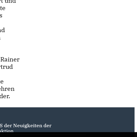
rt und
te
s
nd
h
 Rainer
rtrud
,
te
ehren
der.
S der Neuigkeiten der
aktion