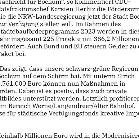
Nachricht für Bochum“, so kommentiert CDU-
Ratsfraktionschef Karsten Herlitz die Fördersu
die die NRW-Landesregierung jetzt der Stadt B
zur Verfügung stellen will. Im Rahmen des
Städtebauförderprogramms 2023 werden in di
Jahr insgesamt 225 Projekte mit 386,2 Millione
gefördert. Auch Bund und EU steuern Gelder zu
aket bei.
Das zeigt, dass unsere schwarz-grüne Regierun
Bochum auf dem Schirm hat. Mit unterm Strich
9.761.000 Euro können nun Maßnahmen in
den. Dabei ist es positiv, dass auch private
ldes unterstützt werden. Letztlich profitiere
r im Bereich Werne/Langendreer/Alter Bahnhof.
 für städtische Verfügungsfonds kreative Impu
feinhalb Millionen Euro wird in die Modernisie