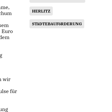
mme,
HERLITZ
ochum
STäDTEBAUFöRDERUNG
esem
n Euro
 dem
g
n wir
lse für
rung