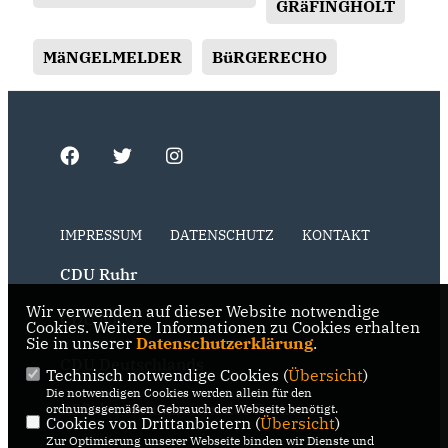
GRäFINGHOLT
MäNGELMELDER
BüRGERECHO
IMPRESSUM
DATENSCHUTZ
KONTAKT
CDU Ruhr
Wir verwenden auf dieser Website notwendige
CDU NRW
Cookies. Weitere Informationen zu Cookies erhalten
Sie in unserer
Datenschutzerklärung
.
CDU Deutschlands
Technisch notwendige Cookies (
Übersicht
)
Die notwendigen Cookies werden allein für den
RSS der Neuigkeiten der Fraktion
ordnungsgemäßen Gebrauch der Webseite benötigt.
Cookies von Drittanbietern (
Übersicht
)
Zur Optimierung unserer Webseite binden wir Dienste und