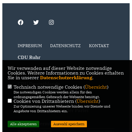
IMPRESSUM
DATENSCHUTZ
KONTAKT
CDU Ruhr
Wir verwenden auf dieser Website notwendige
CDU NRW
Cookies. Weitere Informationen zu Cookies erhalten
Sie in unserer
Datenschutzerklärung
.
CDU Deutschlands
Technisch notwendige Cookies (
Übersicht
)
Die notwendigen Cookies werden allein für den
RSS der Neuigkeiten der Fraktion
ordnungsgemäßen Gebrauch der Webseite benötigt.
Cookies von Drittanbietern (
Übersicht
)
Zur Optimierung unserer Webseite binden wir Dienste und
RSS der Neuigkeiten der Partei
Angebote von Drittanbietern ein.
RSS der Termine
Alle akzeptieren
Auswahl speichern
@2026 CDU Bochum
Realisation: Sharkness Media