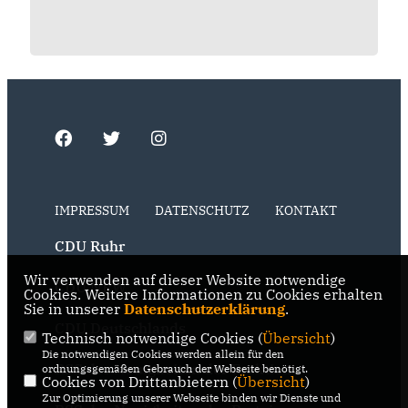
IMPRESSUM
DATENSCHUTZ
KONTAKT
CDU Ruhr
Wir verwenden auf dieser Website notwendige
CDU NRW
Cookies. Weitere Informationen zu Cookies erhalten
Sie in unserer
Datenschutzerklärung
.
CDU Deutschlands
Technisch notwendige Cookies (
Übersicht
)
Die notwendigen Cookies werden allein für den
RSS der Neuigkeiten der Fraktion
ordnungsgemäßen Gebrauch der Webseite benötigt.
Cookies von Drittanbietern (
Übersicht
)
Zur Optimierung unserer Webseite binden wir Dienste und