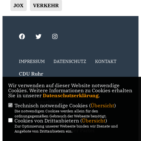
JOX
VERKEHR
IMPRESSUM
DATENSCHUTZ
KONTAKT
CDU Ruhr
Wir verwenden auf dieser Website notwendige
CDU NRW
Cookies. Weitere Informationen zu Cookies erhalten
Sie in unserer
Datenschutzerklärung
.
CDU Deutschlands
Technisch notwendige Cookies (
Übersicht
)
Die notwendigen Cookies werden allein für den
RSS der Neuigkeiten der Fraktion
ordnungsgemäßen Gebrauch der Webseite benötigt.
Cookies von Drittanbietern (
Übersicht
)
Zur Optimierung unserer Webseite binden wir Dienste und
RSS der Neuigkeiten der Partei
Angebote von Drittanbietern ein.