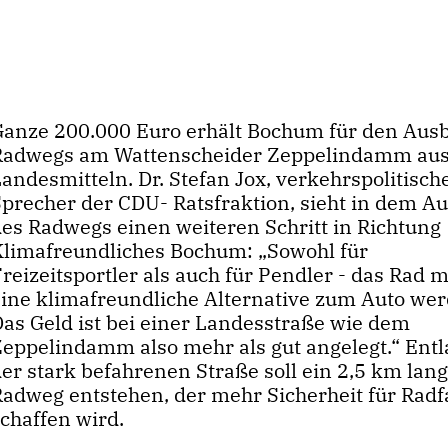
Ganze 200.000 Euro erhält Bochum für den Aus
Radwegs am Wattenscheider Zeppelindamm au
andesmitteln. Dr. Stefan Jox, verkehrspolitisch
Sprecher der CDU- Ratsfraktion, sieht in dem A
des Radwegs einen weiteren Schritt in Richtung
Klimafreundliches Bochum: „Sowohl für
reizeitsportler als auch für Pendler - das Rad 
eine klimafreundliche Alternative zum Auto wer
Das Geld ist bei einer Landesstraße wie dem
Zeppelindamm also mehr als gut angelegt.“ Ent
er stark befahrenen Straße soll ein 2,5 km lan
Radweg entstehen, der mehr Sicherheit für Radf
schaffen wird.