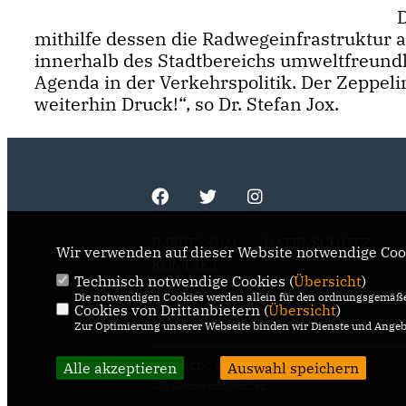
mithilfe dessen die Radwegeinfrastruktur a
innerhalb des Stadtbereichs umweltfreundli
Agenda in der Verkehrspolitik. Der Zeppel
weiterhin Druck!“, so Dr. Stefan Jox.
IMPRESSUM
DATENSCHUTZ
Wir verwenden auf dieser Website notwendige Cook
KONTAKT
Technisch notwendige Cookies (
Übersicht
)
Die notwendigen Cookies werden allein für den ordnungsgemäße
Cookies von Drittanbietern (
Übersicht
)
Zur Optimierung unserer Webseite binden wir Dienste und Angebo
Alle akzeptieren
@2026 CDU Bochum
Auswahl speichern
Alle Rechte vorbehalten.