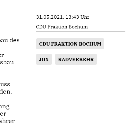
31.05.2021, 13:43 Uhr
CDU Fraktion Bochum
bau des
CDU FRAKTION BOCHUM
s
er
JOX
RADVERKEHR
usbau
muss
den.
lang
ger
ahrer