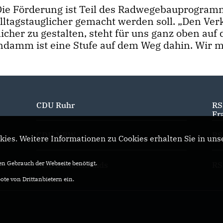
Die Förderung ist Teil des Radwegebauprogram
lltagstauglicher gemacht werden soll. „Den Ver
cher zu gestalten, steht für uns ganz oben auf 
indamm ist eine Stufe auf dem Weg dahin. Wir 
CDU Ruhr
RS
Fr
CDU NRW
RS
ies. Weitere Informationen zu Cookies erhalten Sie in uns
n Gebrauch der Webseite benötigt.
CDU Deutschlands
RS
te von Drittanbietern ein.