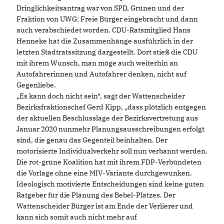
Dringlichkeitsantrag war von SPD, Grünen und der
Fraktion von UWG: Freie Bürger eingebracht und dann
auch verabschiedet worden. CDU-Ratsmitglied Hans
Henneke hat die Zusammenhänge ausführlich in der
letzten Stadtratssitzung dargestellt. Dort stieß die CDU
mit ihrem Wunsch, man möge auch weiterhin an
Autofahrerinnen und Autofahrer denken, nicht auf
Gegenliebe.
Es kann doch nicht sein“, sagt der Wattenscheider
Bezirksfraktionschef Gerd Kipp, „dass plötzlich entgegen
der aktuellen Beschlusslage der Bezirksvertretung aus
Januar 2020 nunmehr Planungsausschreibungen erfolgt
sind, die genau das Gegenteil beinhalten. Der
motorisierte Individualverkehr soll nun verbannt werden.
Die rot-grüne Koalition hat mit ihrem FDP-Verbündeten
die Vorlage ohne eine MIV-Variante durchgewunken.
Ideologisch motivierte Entscheidungen sind keine guten
Ratgeber für die Planung des Bebel-Platzes. Der
Wattenscheider Bürger ist am Ende der Verlierer und
kann sich somit auch nicht mehr auf